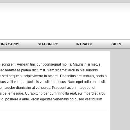
TING CARDS
STATIONERY
INTRALOT
GIFTS
iscing elit. Aenean tincidunt consequat mollis. Mauris nisi metus,
hac habitasse platea dictumst. Nam sit amet arcu in nisl lobortis
s sed neque suscipit viverra in ac orci. Phasellus orci mauris, porta a
sus velit volutpat facilisis vel sit amet risus. Nam eget odio enim, sit
elit auctor dignissim at vel purus. Praesent ac enim augue, et
uis pellentesque. Curabitur bibendum fringilla erat, eu imperdiet arcu
s id, posuere a ante. Proin egestas venenatis odio, sed vestibulum