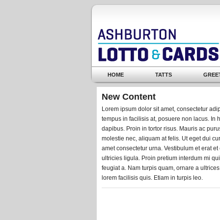
HOME
TATTS
GREE
New Content
Lorem ipsum dolor sit amet, consectetur adip
tempus in facilisis at, posuere non lacus. In 
dapibus. Proin in tortor risus. Mauris ac puru
molestie nec, aliquam at felis. Ut eget dui cur
amet consectetur urna. Vestibulum et erat et 
ultricies ligula. Proin pretium interdum mi q
feugiat a. Nam turpis quam, ornare a ultrice
lorem facilisis quis. Etiam in turpis leo.